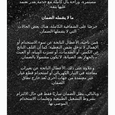
مستمرة، وراحة بال كاملة مع خدمة تقدر تعتمد
عليها بثقة.
ما لا يشمله الضمان
حرصًا على الشفافية الكاملة، هناك بعض الحالات
التي لا يشملها الضمان.
فمن ناحية، الأعطال الناتجة عن سوء الاستخدام أو
الإهمال لا تدخل ضمن التغطية. كما أن التلف الناتج
عن الكسر، أو الصدمات، أو تسرب المياه، أو العبث
بالجهاز بعد الصيانة، لا يكون مشمولًا بالضمان.
وعلاوة على ذلك، الأعطال الناتجة عن تغيرات
مفاجئة في التيار الكهربائي أو استخدام قطع غيار
غير معتمدة من جهات أخرى تُعد خارج نطاق
الضمان.
وبالتالي، يظل الضمان ساريًا فقط في حال الالتزام
بشروط التشغيل الطبيعية وتعليمات الاستخدام
الموصى بها.