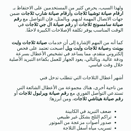
ولهذا السبب، يحرص كثير من المستخدمين على الاحتفاظ بـ
ارقام صيانة توشيبا ثلاجات
و
ارقام صيانة شارب ثلاجات
ضمن
جهات الاتصال المهمة لديهم. وبالمثل، فإن التواصل مع
رقم
صيانة سامسونج ثلاجات
أو
رقم صيانة ال جي ثلاجات
في
الوقت المناسب يوفر تكلفة الإصلاحات الكبيرة لاحقًا.
كما أنه من المهم الإشارة إلى أن خدمات
صيانة ثلاجات وايت
بوينت
و
صيانة ثلاجات وايت ويل
أصبحت تعتمد على فحص
إلكتروني متقدم، مما يساعد في تشخيص الأعطال بسرعة
ودقة عالية. وبالتالي، يعود الجهاز للعمل بكفاءة التبريد الأصلية
خلال وقت قياسي.
أشهر أعطال الثلاجات التي تتطلب تدخل فني
من ناحية أخرى، هناك مجموعة من الأعطال الشائعة التي
تستدعي التواصل الفوري مع
رقم صيانة ويرلبول ثلاجات
أو
رقم صيانة هيتاشي ثلاجات
، ومن أبرزها:
ضعف التبريد في الكابينة
تراكم الثلج بشكل غير طبيعي
صدور أصوات مزعجة من الموتور
تسريب مياه أسفل الثلاجة