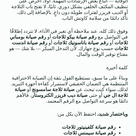
الوقاية — اتباع بعض الإرشادات المهمة. أولًا، احرص على
تنظيف المكثف الخلفي بشكل دوري. ثانيًا، لا تفتح باب الثلاجة
أو الديب فريزر لفترات طويلة دون داعٍ. بالإضافة إلى ذلك،
تأكد دائمًا من سلامة كاوتش الباب.
وفوق ذلك كله، عند ملاحظة أي تغير في الأداء، لا تتردد إطلاقًا
في التواصل مع
رقم صيانة بيكو ثلاجات
أو
رقم صيانة بومباني
ثلاجات
أو
رقم صيانة باناسونيك ثلاجات
أو
رقم صيانة اندست
ثلاجات
حسب نوع جهازك. لأن التدخل المبكر — بلا شك — هو
مفتاح توفير الوقت والمال.
كلمة أخيرة
وبناءً على ما سبق، نستطيع القول بثقة إن الصيانة الاحترافية
المنتظمة هي الضمان الحقيقي لاستمرار كفاءة أجهزة التبريد.
لذلك، سواء كنت تبحث عن
صيانة ثلاجة سامسونج
أو
صيانة
ثلاجة ال جي
أو حتى
صيانة ديب فريزر الكتروستار
، فالأهم
دائمًا هو سرعة التواصل مع الرقم المعتمد.
وباختصار شديد،
احتفظ الآن بكل من:
رقم صيانة كلفينيتور ثلاجات
رقم صيانة سيمنس ثلاجات