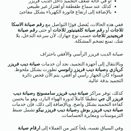
أو في حالة ضعف التجميد داخل الديب فريزر
كذلك عند سماع طقطقة أو اهتزاز غير طبيعي
بالإضافة إلى ارتفاع فاتورة الكهرباء بشكل مفاجئ
ففي هذه الحالات، يُفضل فورًا التواصل مع
رقم صيانة الاسكا
ثلاجات
أو
رقم صيانة كلفينيتور ثلاجات
أو حتى
رقم صيانة
فريجيدير ثلاجات
حسب نوع جهازك. لأن سرعة التدخل، بلا
شك، تمنع تضخم المشكلة.
صيانة الديب فريزر الرأسي والأفقي باحتراف
وبالانتقال إلى أجهزة التجميد، نجد أن خدمات
صيانة ديب فريزر
كريازي
و
صيانة ديب فريزر زانوسي
تطورت بشكل ملحوظ.
فسواء كان الجهاز رأسي أو أفقي، يتم الآن فحص دائرة
التجميد بدقة عالية.
كذلك، توفر مراكز
صيانة ديب فريزر سامسونج
و
صيانة ديب
فريزر ال جي
تنظيفًا كاملاً لدورة الهواء البارد، وهو ما يحسن
كفاءة التجميد بشكل واضح. وبالإضافة إلى ذلك، فإن خدمات
صيانة ديب فريزر بوش
و
صيانة ديب فريزر بيكو
تشمل ضبط
الثرموستات ومعايرة الحساسات.
وفي السياق نفسه، يلجأ كثير من العملاء إلى
ارقام صيانة