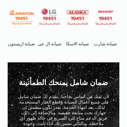
صيانة اريستون
صيانة شارب
صيانة الاسكا
صيانة ال جى
ج
ضمان شامل يمنحك الطمأنينة
لأن ثقتك هي أساس نجاحنا، بنقدم لك ضمان شامل
على جميع أعمال الصيانة وقطع الغيار المستخدمة.
لذلك، بعد انتهاء الخدمة، تقدر تكون مطمئن إن
جهازك تحت متابعة حقيقية. وبالإضافة إلى ذلك،
فريق الدعم متاح للرد السريع في حالة ظهور أي
ملاحظة. وبالتالي نضمن لك أداء ثابت، وجودة