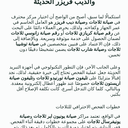
والديب فريزر الحديثة
استكمالًا لما سبق، أصبح من الواضح أن اختيار مركز محترف
في
صيانة ثلاجات
و
صيانة ديب فريزر
هو العامل الحاسم في
عمر الجهاز وكفاءته. ولذلك، يحرص العملاء دائمًا على البحث
عن
رقم صيانة كريازي ثلاجات
أو
رقم صيانة زانوسي ثلاجات
لضمان الحصول على خدمة موثوقة وسريعة. وبالإضافة إلى
ذلك، فإن الاعتماد على فنيين متخصصين في
صيانة توشيبا
ثلاجات
و
صيانة شارب ثلاجات
يضمن تشخيصًا دقيقًا دون
تخمين.
وعلى الجانب الآخر، فإن التطور التكنولوجي في أجهزة التبريد
الحديثة جعل عملية الفحص تحتاج إلى خبرة حقيقية. لذلك، نجد
إقبالًا متزايدًا على
تليفون صيانة تورنيدو ثلاجات
و
تليفون صيانة
اريستون ثلاجات
خصوصًا عند ظهور أعطال إلكترونية معقدة.
وبالتالي، كلما كان التدخل أسرع، كانت تكلفة الإصلاح أقل
بكثير.
خطوات الفحص الاحترافي للثلاجات
في الواقع، تعتمد مراكز
صيانة يونيون اير ثلاجات
و
صيانة
يونيفرسال ثلاجات
على مجموعة خطوات دقيقة أثناء الفحص.
ففي البداية، يتم اختبار دورة التبريد بالكامل، ثم بعد ذلك يتم