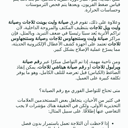
قياس ضغط الفريون، وبعدها يتم فحص الثرموستات
وحساسات الحرارة.
وعلاوة على ذلك، تقوم فرق
صيانة وايت بوينت ثلاجات
و
صيانة
وايت ويل ثلاجات
بتنظيف المكثف والمروحة الداخلية، لأن
تراكم الأتربة يُعد سببًا رئيسيًا في ضعف التبريد. وبالمثل، فإن
مراكز
صيانة وايت وستنجهاوس ثلاجات
و
صيانة وستنجهاوس
ثلاجات
تعتمد على أجهزة كشف الأعطال الإلكترونية الحديثة،
مما يسرّع عملية الإصلاح بشكل كبير.
ومن ناحية مهمة، إذا تم التواصل مبكرًا عبر
رقم صيانة
ويرلبول ثلاجات
أو
رقم صيانة هيتاشي ثلاجات
، يمكن إنقاذ
الضاغط (الكباس) قبل تعرضه للتلف الكامل، وهو ما يوفر
تكلفة كبيرة على العميل.
متى تحتاج للتواصل الفوري مع رقم الصيانة؟
في كثير من الأحيان، يتجاهل بعض المستخدمين العلامات
التحذيرية الأولى، ولكن في الحقيقة هناك مؤشرات لا يجب
التغاضي عنها إطلاقًا. على سبيل المثال:
إذا لاحظت أن الثلاجة تعمل باستمرار بدون فصل