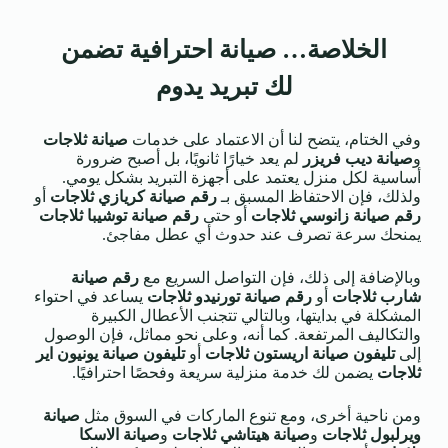
الخلاصة… صيانة احترافية تضمن
لك تبريد يدوم
وفي الختام، يتضح لنا أن الاعتماد على خدمات
صيانة ثلاجات
و
صيانة ديب فريزر
لم يعد خيارًا ثانويًا، بل أصبح ضرورة
أساسية لكل منزل يعتمد على أجهزة التبريد بشكل يومي.
ولذلك، فإن الاحتفاظ المسبق بـ
رقم صيانة كريازي ثلاجات
أو
رقم صيانة زانوسي ثلاجات
أو حتى
رقم صيانة توشيبا ثلاجات
يمنحك سرعة تصرف عند حدوث أي عطل مفاجئ.
وبالإضافة إلى ذلك، فإن التواصل السريع مع
رقم صيانة
شارب ثلاجات
أو
رقم صيانة تورنيدو ثلاجات
يساعد في احتواء
المشكلة في بدايتها، وبالتالي تتجنب الأعطال الكبيرة
والتكاليف المرتفعة. كما أنه، وعلى نحو مماثل، فإن الوصول
إلى
تليفون صيانة اريستون ثلاجات
أو
تليفون صيانة يونيون اير
ثلاجات
يضمن لك خدمة منزلية سريعة وفحصًا احترافيًا.
ومن ناحية أخرى، ومع تنوع الماركات في السوق مثل
صيانة
ويرلبول ثلاجات
و
صيانة هيتاشي ثلاجات
و
صيانة الاسكا