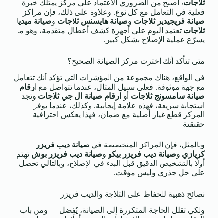
ثلاجات
، أصبح من الضروري الاعتماد على مركز يمتلك خبرة
فعلية في التعامل مع كل نوع. وعلاوة على ذلك، فإن مراكز
صيانة فريجيدير ثلاجات
و
صيانة هايسنس ثلاجات
و
صيانة ميديا
ثلاجات
تعتمد اليوم على أجهزة كشف أعطال متقدمة، وهو ما
يسرّع عملية الإصلاح بشكل كبير.
متى تتأكد أنك اخترت مركز الصيانة الصحيح؟
في الواقع، هناك مجموعة من المؤشرات التي تؤكد أنك تتعامل
مع جهة موثوقة. فعلى سبيل المثال، عندما تتواصل مع
ارقام
صيانة سامسونج ثلاجات
أو
ارقام صيانة ال جي ثلاجات
وتجد
استجابة سريعة، فهذه علامة إيجابية. وكذلك، عندما يوفر
المركز قطع غيار أصلية مع ضمان، فهذا يعكس احترافية
حقيقية.
وبالمثل، فإن المراكز المتخصصة في
صيانة ديب فريزر
كريازي
و
صيانة ديب فريزر بيكو
و
صيانة ديب فريزر بوش
تهتم
أولًا بالتشخيص الدقيق قبل البدء في الإصلاح، وبالتالي تحصل
على حل جذري وليس مؤقت.
نصائح ذهبية للحفاظ على الثلاجة والديب فريزر
ولكي تقلل الحاجة المتكررة إلى الصيانة، يُفضل — ومن باب