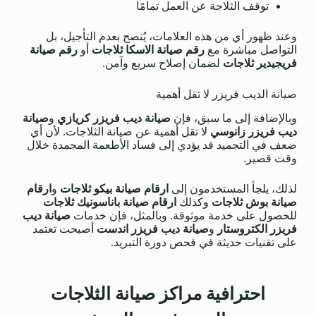
توقف الثلاجة عن العمل تمامًا
وعند ظهور أي من هذه العلامات، يُنصح بعدم التأجيل، بل
التواصل مباشرة مع
رقم صيانة الاسكا ثلاجات
أو
رقم صيانة
فريجيدير ثلاجات
لضمان إصلاح سريع وآمن.
صيانة الديب فريزر لا تقل أهمية
وبالإضافة إلى ما سبق، فإن
صيانة ديب فريزر كريازي
و
صيانة
ديب فريزر زانوسي
لا تقل أهمية عن صيانة الثلاجات. لأن أي
ضعف في التجميد قد يؤدي إلى فساد الأطعمة المجمدة خلال
وقت قصير.
لذلك، يلجأ المستخدمون إلى
ارقام صيانة بيكو ثلاجات
و
ارقام
صيانة بوش ثلاجات
وكذلك
ارقام صيانة باناسونيك ثلاجات
للحصول على خدمة موثوقة. وبالمثل، فإن خدمات
صيانة ديب
فريزر الكتروستار
و
صيانة ديب فريزر اندست
أصبحت تعتمد
على تقنيات حديثة في فحص دورة التبريد.
احترافية مراكز صيانة الثلاجات