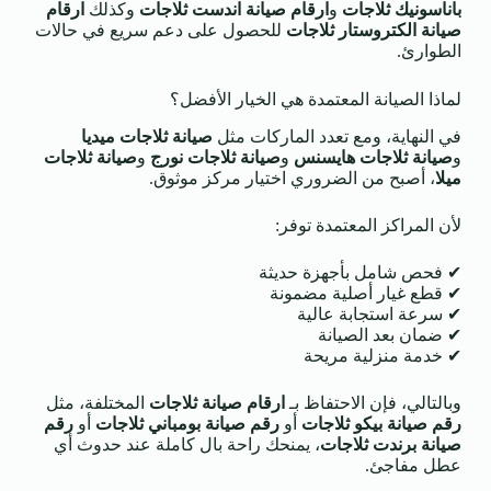
باناسونيك ثلاجات
و
ارقام صيانة اندست ثلاجات
وكذلك
ارقام
صيانة الكتروستار ثلاجات
للحصول على دعم سريع في حالات
الطوارئ.
لماذا الصيانة المعتمدة هي الخيار الأفضل؟
في النهاية، ومع تعدد الماركات مثل
صيانة ثلاجات ميديا
و
صيانة ثلاجات هايسنس
و
صيانة ثلاجات نورج
و
صيانة ثلاجات
ميلا
، أصبح من الضروري اختيار مركز موثوق.
لأن المراكز المعتمدة توفر:
✔ فحص شامل بأجهزة حديثة
✔ قطع غيار أصلية مضمونة
✔ سرعة استجابة عالية
✔ ضمان بعد الصيانة
✔ خدمة منزلية مريحة
وبالتالي، فإن الاحتفاظ بـ
ارقام صيانة ثلاجات
المختلفة، مثل
رقم صيانة بيكو ثلاجات
أو
رقم صيانة بومباني ثلاجات
أو
رقم
صيانة برندت ثلاجات
، يمنحك راحة بال كاملة عند حدوث أي
عطل مفاجئ.