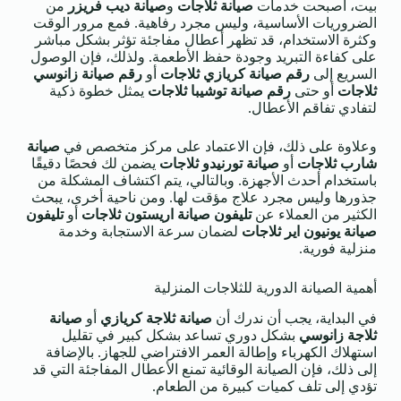
بيت، أصبحت خدمات
صيانة ثلاجات
و
صيانة ديب فريزر
من
الضروريات الأساسية، وليس مجرد رفاهية. فمع مرور الوقت
وكثرة الاستخدام، قد تظهر أعطال مفاجئة تؤثر بشكل مباشر
على كفاءة التبريد وجودة حفظ الأطعمة. ولذلك، فإن الوصول
السريع إلى
رقم صيانة كريازي ثلاجات
أو
رقم صيانة زانوسي
ثلاجات
أو حتى
رقم صيانة توشيبا ثلاجات
يمثل خطوة ذكية
لتفادي تفاقم الأعطال.
وعلاوة على ذلك، فإن الاعتماد على مركز متخصص في
صيانة
شارب ثلاجات
أو
صيانة تورنيدو ثلاجات
يضمن لك فحصًا دقيقًا
باستخدام أحدث الأجهزة. وبالتالي، يتم اكتشاف المشكلة من
جذورها وليس مجرد علاج مؤقت لها. ومن ناحية أخرى، يبحث
الكثير من العملاء عن
تليفون صيانة اريستون ثلاجات
أو
تليفون
صيانة يونيون اير ثلاجات
لضمان سرعة الاستجابة وخدمة
منزلية فورية.
أهمية الصيانة الدورية للثلاجات المنزلية
في البداية، يجب أن ندرك أن
صيانة ثلاجة كريازي
أو
صيانة
ثلاجة زانوسي
بشكل دوري تساعد بشكل كبير في تقليل
استهلاك الكهرباء وإطالة العمر الافتراضي للجهاز. بالإضافة
إلى ذلك، فإن الصيانة الوقائية تمنع الأعطال المفاجئة التي قد
تؤدي إلى تلف كميات كبيرة من الطعام.