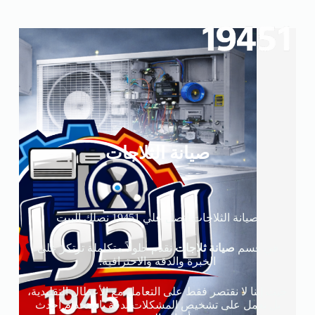
صيانة الثلاجات
صيانة الثلاجات اتصل علي 19451 نصلك البيت
في قسم
صيانة ثلاجات
نقدم حلولاً متكاملة ترتكز على
الخبرة والدقة والاحترافية.
حيث إننا لا نقتصر فقط على التعامل مع الأعطال التقليدية،
بل نعمل على تشخيص المشكلات بدقة باستخدام أحدث