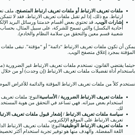
ملفات تعريف الارتباط أو ملفات تعريف ارتباط المتصفح.
ملف تعر
ارتباط. مع ذلك، إذا لم تقبل ملفات تعريف الارتباط، فقد لا تتمك
إشارات الويب.
أحادية البكسل) والتي تسمح للشركة، على سبيل المثال، بحساب عدد
شعبية قسم معين والتحقق من سلامة النظام والخادم).
يمكن أن تكون ملفات تعريف الارتباط “دائمة” أو “مؤقتة”. تبقى ملفات ت
المؤقتة بمجرد إغلاق متصفح الويب.
حيثما يقتضي القانون، نستخدم ملفات تعريف الارتباط غير الضرورية (م
باستخدام أداة تفضيلات ملفات تعريف الارتباط (إن وجدت) أو من خلال 
نستخدم كلاً من ملفات تعريف الارتباط المؤقتة والدائمة للأغراض الموضح
ملفات تعريف الارتباط الضرورية / الأساسية
النوع: ملفات تعريف ا
استخدام بعض ميزاته. فهي تساعد في التحقق من هوية المستخدمين 
لك.
سياسة ملفات تعريف الارتباط / إشعار قبول ملفات تعريف الارتبا
تعريف الارتباط على الموقع الإلكتروني.
ملفات تعريف الارتباط الوظيفية
النوع: ملفات تعريف الارتباط الد
اللغة المفضلة. والهدف منها هو توفير تجربة استخدام أكثر تخصيص