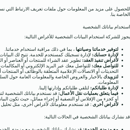
للحصول على مزيد من المعلومات حول ملفات تعريف الارتباط التي نستخ
الخاصة بنا.
استخدام بياناتك الشخصية
يجوز للشركة استخدام البيانات الشخصية للأغراض التالية:
لتوفير خدماتنا وصيانتها
، بما في ذلك مراقبة استخدام خدماتنا.
لإدارة حسابك:
لإدارة تسجيلك كمستخدم للخدمة. تتيح لك البيان
لأغراض تنفيذ العقد:
تطوير عقد الشراء للمنتجات أو العناصر أو الخ
للتواصل معك:
للتواصل معك عبر البريد الإلكتروني أو المكالمات 
التحديثات أو الاتصالات الإعلامية المتعلقة بالوظائف أو المنتجات 
لتزويدك
بالأخبار والعروض الخاصة والمعلومات العامة حول السلع 
المعلومات.
لإدارة طلباتكم:
لتلقي طلباتكم وإدارتها إلينا.
فيما يتعلق بعمليات نقل الأعمال:
قد نستخدم بياناتك الشخصية لتقي
أو كجزء من الإفلاس أو التصفية أو إجراء مماثل، حيث تكون البي
لأغراض أخرى
: قد نستخدم معلوماتك لأغراض أخرى، مثل تحليل البي
قد نشارك بياناتك الشخصية في الحالات التالية:
مع مزودي الخدمة:
قد نشارك بياناتك الشخصية مع مزودي الخدمة