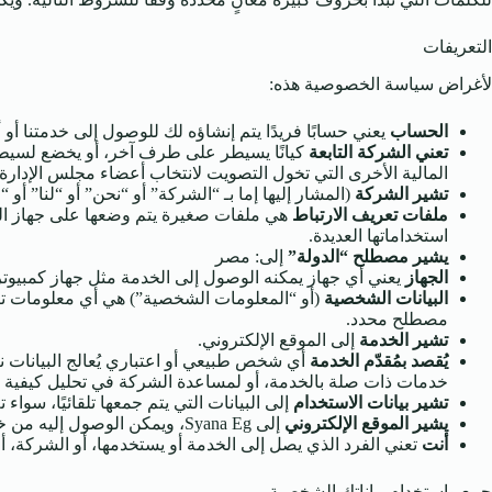
التعريفات
لأغراض سياسة الخصوصية هذه:
الحساب
يعني حسابًا فريدًا يتم إنشاؤه لك للوصول إلى خدمتنا أو أ
تعني الشركة التابعة
المالية الأخرى التي تخول التصويت لانتخاب أعضاء مجلس الإدارة
تشير الشركة
(المشار إليها إما بـ “الشركة” أو “نحن” أو “لنا” أو “خا
ملفات تعريف الارتباط
هي ملفات صغيرة يتم وضعها على جهاز الك
استخداماتها العديدة.
يشير مصطلح “الدولة”
إلى: مصر
الجهاز
يعني أي جهاز يمكنه الوصول إلى الخدمة مثل جهاز كمبيوت
البيانات الشخصية
(أو “المعلومات الشخصية”) هي أي معلومات تت
مصطلح محدد.
تشير الخدمة
إلى الموقع الإلكتروني.
يُقصد بمُقدّم الخدمة
أي شخص طبيعي أو اعتباري يُعالج البيانات نيا
خدمات ذات صلة بالخدمة، أو لمساعدة الشركة في تحليل كيفية ا
تشير بيانات الاستخدام
إلى البيانات التي يتم جمعها تلقائيًا، سوا
يشير الموقع الإلكتروني
إلى Syana Eg، ويمكن الوصول إليه من خلال الرابط التالي:
أنت
تعني الفرد الذي يصل إلى الخدمة أو يستخدمها، أو الشركة، أو 
جمع واستخدام بياناتك الشخصية