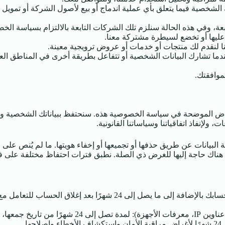
 الشخصية فيما يتعلق بأي عملية اندماج أو بيع لأصول الشركة أو تمويل 
بعة، وفي هذه الحالة سنلزم تلك الشركات التابعة بالالتزام بسياسة ا
يها أو تخضع لسيطرة مشتركة معنا.
ا لنقدم لك منتجات أو خدمات أو عروض ترويجية معينة.
ندما تشارك البيانات الشخصية أو تتفاعل بطريقة أخرى في المناطق ا
موافقتك.
الموضحة في سياسة الخصوصية هذه. سنحتفظ ببياناتك الشخصية ونستخدمها
ت، ولإنفاذ اتفاقياتنا وسياساتنا القانونية.
ة البيانات عن طريق حذفها أو تجميعها أو إخفاء هويتها. ما لم يُنص ع
عود هناك حاجة إليها للغرض ذي الصلة. نطبق فترات احتفاظ مختلفة على ف
لحساب للتعامل مع أي مشكلات لاحقة للإنهاء أو حل النزاعات.
ترام مبادئ الخصوصية.