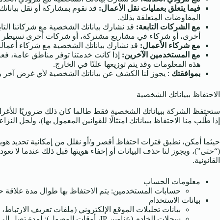
فيما يتعلق بعمليات نقل الأعمال:
قد نقوم بمشاركة أو نقل بياناتك
المفاوضات المتعلقة بذلك.
مع الشركات التابعة:
قد نشارك بياناتك الشخصية مع شركاتنا التا
أخرى، أو شركاء في مشاريع مشتركة، أو شركات أخرى نسيطر عل
مع شركاء الأعمال:
قد نشارك بياناتك الشخصية مع شركاء أعمالن
مع المستخدمين الآخرين:
إذا كانت خدمتنا توفر مناطق عامة، فع
هذه المعلومات وقد يتم توزيعها علنًا في الخارج.
بموافقتك
: يجوز لنا الكشف عن بياناتك الشخصية لأي غرض آخر ب
الاحتفاظ ببياناتك الشخصية
ستحتفظ الشركة ببياناتك الشخصية فقط طالما كان ذلك ضروريًا للأغراض 
إذا طُلب منا الاحتفاظ ببياناتك امتثالًا للقوانين المعمول بها)، ولحل النزاعا
حيثما أمكن، نطبق فترات احتفاظ أقصر و/أو نقلل من إمكانية تحديد هوي
(“حتى”)، ويجوز لنا حذف البيانات أو إخفاء هويتها قبل ذلك عندما لا ت
القانونية.
معلومات الحساب
حسابات المستخدمين: يتم الاحتفاظ بها طوال مدة علاقة حسابك بالإضافة إلى ما يصل إلى 24 شهرًا بعد إغلاق ا
بيانات الاستخدام
بيانات تحليلات الموقع الإلكتروني (ملفات تعريف الارتباط، عناوين IP، معرفات الأجهزة): لمدة تصل إلى 24 شهرًا من تاريخ جمعها، مما يسمح لنا بتحليل الاتجاهات مع اح
سجلات الخادم (عناوين IP، أوقات الوصول): لمدة تصل إلى 24 شهرًا لأغراض مراقبة الأمان واستكشاف الأخطاء وإصلاحها.