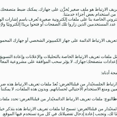
يف الارتباط هو ملف صغير يُخزَّن على جهازك. يمكنك ضبط متصفحك ل
ن من استخدام بعض أجزاء خدمتنا.
 المستخدمين الذين زاروا تلك الصفحات أو فتحوا بريدًا إلكترونيًا و
عريف الارتباط الدائمة على جهاز الكمبيوتر الشخصي أو جهازك المحمول 
ثل ملفات تعريف الارتباط الخاصة بالتحليلات والإعلانات وإعادة التس
إعدادات متصفحك/جهازك. لا يؤثر سحب الموافقة على مشروعية المعالجة
ة أدناه:
رتباط الجلسةيُدار من قبلناالغرض: تُعدّ ملفات تعريف الارتباط هذه ضر
ومنع الاستخدام الاحتيالي لحساباتهم. وبدون هذه الملفات، لا يمكننا 
ط
النوع: ملفات تعريف الارتباط الدائمةيُدار من قبلناالغرض: تحدد ملفا
ائمةيُدار من قبلناالغرض: تسمح لنا ملفات تعريف الارتباط هذه بتذكر خي
ًا لك، وتجنب إعادة إدخال تفضيلاتك في كل مرة تستخدم فيها الموقع.