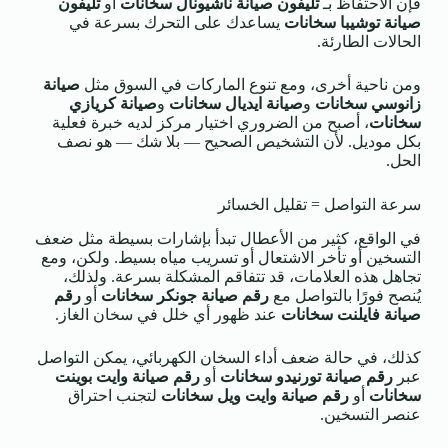
فإن الاحتفاظ بـ
تليفون صيانة ناشيونال سخانات
أو
تليفون
صيانة توشيبا سخانات
يساعدك على التحرك بسرعة في
الحالات الطارئة.
ومن ناحية أخرى، ومع تنوع الماركات في السوق مثل
صيانة
زانوسي سخانات
و
صيانة ايديال سخانات
و
صيانة كريازي
سخانات
، أصبح من الضروري اختيار مركز لديه خبرة فعلية
بكل موديل. لأن التشخيص الصحيح — بلا شك — هو نصف
الحل.
سرعة التواصل = تقليل الخسائر
في الواقع، كثير من الأعطال تبدأ بإشارات بسيطة مثل ضعف
التسخين أو تأخر الاشتعال أو تسريب مياه بسيط. ولكن، ومع
تجاهل هذه العلامات، قد تتفاقم المشكلة بسرعة. ولذلك،
يُنصح فورًا بالتواصل مع
رقم صيانة جونكر سخانات
أو
رقم
صيانة فايلنت سخانات
عند ظهور أي خلل في سخان الغاز.
كذلك، في حالة ضعف أداء السخان الكهربائي، يمكن التواصل
عبر
رقم صيانة تورنيدو سخانات
أو
رقم صيانة وايت بوينت
سخانات
أو
رقم صيانة وايت ويل سخانات
لتجنب احتراق
عنصر التسخين.