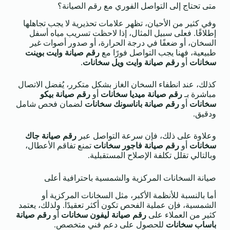
متى تحتاج إلى التواصل الفوري مع رقم الصيانة؟
وفي كثير من الأحيان، تظهر علامات تحذيرية لا يجب تجاهلها
إطلاقًا. فعلى سبيل المثال، إذا لاحظت تسريب مياه أسفل
السخان، أو ضعفًا في درجة الحرارة، أو صدور أصوات غير
طبيعية، فهنا يجب التواصل فورًا مع
رقم صيانة وايت بوينت
سخانات
أو
رقم صيانة وايت ويل سخانات
.
كذلك، عند انطفاء السخان الغاز بشكل متكرر، يُفضل الاتصال
مباشرة بـ
رقم صيانة ميديا سخانات
أو
رقم صيانة بيكو
سخانات
أو
رقم صيانة باناسونك سخانات
لضمان فحص شامل
ودقيق.
وعلاوة على ذلك، فإن سرعة التواصل عبر
رقم صيانة جاك
سخانات
أو
رقم صيانة فاجور سخانات
تمنع تفاقم الأعطال،
وبالتالي تقلل تكلفة الإصلاح المستقبلية.
صيانة السخانات المركزية والشمسية باحترافية أعلى
أما بالنسبة للأنظمة الأكبر، مثل السخانات المركزية أو
الشمسية، فإن عملية الفحص تكون أكثر تعقيدًا. ولذلك، يعتمد
كثير من العملاء على
رقم صيانة ليفون سخانات
أو
رقم صيانة
باساب سخانات
للحصول على دعم فني متخصص.