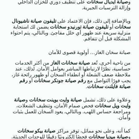
و
صيانة ايديال سخانات
على تنظيف دوري للخزان الداخلي
وإزالة الترسبات الجيرية.
وبالإضافة إلى ذلك، فإن الاعتماد على
تليفون صيانة ناشيونال
سخانات
أو
تليفون صيانة تورنيدو سخانات
يضمن لك استجابة
منزلية سريعة عند ظهور أي خلل مفاجئ. وبالتالي، يتم احتواء
المشكلة قبل أن تتفاقم.
صيانة سخان الغاز… أولوية قصوى للأمان
من ناحية أخرى، تُعد
صيانة سخانات الغاز
من أكثر الخدمات
حساسية، نظرًا لارتباطها المباشر بعوامل الأمان. لذلك، عند
ملاحظة ضعف الشعلة أو انطفاء السخان أو ظهور رائحة غاز،
يجب فورًا التواصل مع
رقم صيانة جونكر سخانات
أو
رقم
صيانة فايلنت سخانات
.
وعلاوة على ذلك، تشمل
صيانة وايت بوينت سخانات
و
صيانة
وايت ويل سخانات
فحص صمام الأمان، وتنظيف الشعلات،
ومراجعة حساس اللهب. وبالتالي، يعود السخان للعمل بثبات
وأمان.
كما أنه، وعلى نحو مماثل، توفر مراكز
صيانة بيكو سخانات
و
صيانة ميديا سخانات
فحصًا إلكترونيًا دقيقًا للوحدات الحديثة.