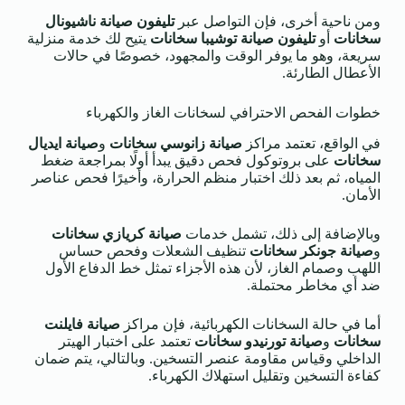
ومن ناحية أخرى، فإن التواصل عبر
تليفون صيانة ناشيونال
سخانات
أو
تليفون صيانة توشيبا سخانات
يتيح لك خدمة منزلية
سريعة، وهو ما يوفر الوقت والمجهود، خصوصًا في حالات
الأعطال الطارئة.
خطوات الفحص الاحترافي لسخانات الغاز والكهرباء
في الواقع، تعتمد مراكز
صيانة زانوسي سخانات
و
صيانة ايديال
سخانات
على بروتوكول فحص دقيق يبدأ أولًا بمراجعة ضغط
المياه، ثم بعد ذلك اختبار منظم الحرارة، وأخيرًا فحص عناصر
الأمان.
وبالإضافة إلى ذلك، تشمل خدمات
صيانة كريازي سخانات
و
صيانة جونكر سخانات
تنظيف الشعلات وفحص حساس
اللهب وصمام الغاز، لأن هذه الأجزاء تمثل خط الدفاع الأول
ضد أي مخاطر محتملة.
أما في حالة السخانات الكهربائية، فإن مراكز
صيانة فايلنت
سخانات
و
صيانة تورنيدو سخانات
تعتمد على اختبار الهيتر
الداخلي وقياس مقاومة عنصر التسخين. وبالتالي، يتم ضمان
كفاءة التسخين وتقليل استهلاك الكهرباء.