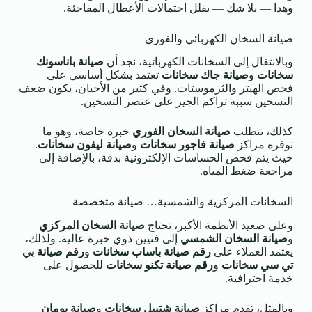
وهذا — بلا شك — يقلل احتمالات الأعطال المفاجئة.
صيانة السخان الكهربائي والفوري
وبالانتقال إلى السخانات الكهربائية، نجد أن
صيانة باناسونك
سخانات
و
صيانة جاك سخانات
تعتمد بشكل أساسي على
فحص الهيتر والثرموستات. وفي كثير من الأحيان، يكون ضعف
التسخين سببه تراكم الجير على عنصر التسخين.
كذلك، تتطلب
صيانة السخان الفوري
خبرة خاصة، وهو ما
توفره مراكز
صيانة فاجور سخانات
و
صيانة ليفون سخانات
.
حيث يتم فحص الحساسات الإلكترونية بدقة، بالإضافة إلى
مراجعة ضغط المياه.
السخانات المركزية والشمسية… صيانة متخصصة
وعلى صعيد الأنظمة الأكبر، تحتاج
صيانة السخان المركزي
و
صيانة السخان الشمسي
إلى فنيين ذوي خبرة عالية. ولذلك،
يعتمد العملاء على
رقم صيانة باساب سخانات
و
رقم صيانة بي
تي سي سخانات
و
رقم صيانة تكنو سخانات
للحصول على
خدمة احترافية.
وبالمثل، تقدم مراكز
صيانة شتيبل سخانات
و
صيانة بومان