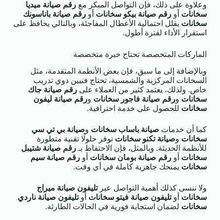
وعلاوة على ذلك، فإن التواصل المبكر مع
رقم صيانة ميديا
سخانات
أو
رقم صيانة بيكو سخانات
أو
رقم صيانة باناسونك
سخانات
يقلل احتمالية الأعطال المفاجئة، وبالتالي يحافظ على
استقرار الأداء لفترة أطول.
الماركات المتخصصة تحتاج خبرة متخصصة
وبالإضافة إلى ما سبق، فإن بعض الأنظمة المتقدمة، مثل
السخانات المركزية والشمسية، تحتاج فنيين ذوي تدريب
خاص. ولذلك، يعتمد كثير من العملاء على
رقم صيانة جاك
سخانات
و
رقم صيانة فاجور سخانات
و
رقم صيانة ليفون
سخانات
للحصول على خدمة احترافية.
كما أن خدمات
صيانة باساب سخانات
و
صيانة بي تي سي
سخانات
و
صيانة تكنو سخانات
توفر حلولًا تقنية متطورة
للأنظمة الحديثة. وبالمثل، فإن الاحتفاظ بـ
رقم صيانة شتيبل
سخانات
أو
رقم صيانة بومان سخانات
أو
رقم صيانة سيم
سخانات
يمنحك جاهزية كاملة في أي وقت.
ولا ننسى كذلك أهمية التواصل عبر
تليفون صيانة ميراج
سخانات
أو
تليفون صيانة فيتو سخانات
أو
تليفون صيانة ناردي
سخانات
لضمان استجابة فورية في الحالات الطارئة.