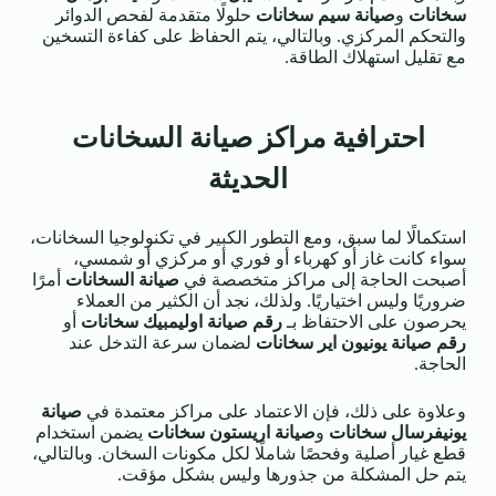
سخانات
و
صيانة سيم سخانات
حلولًا متقدمة لفحص الدوائر
والتحكم المركزي. وبالتالي، يتم الحفاظ على كفاءة التسخين
مع تقليل استهلاك الطاقة.
احترافية مراكز صيانة السخانات
الحديثة
استكمالًا لما سبق، ومع التطور الكبير في تكنولوجيا السخانات،
سواء كانت غاز أو كهرباء أو فوري أو مركزي أو شمسي،
أصبحت الحاجة إلى مراكز متخصصة في
صيانة السخانات
أمرًا
ضروريًا وليس اختياريًا. ولذلك، نجد أن الكثير من العملاء
يحرصون على الاحتفاظ بـ
رقم صيانة اوليمبيك سخانات
أو
رقم صيانة يونيون اير سخانات
لضمان سرعة التدخل عند
الحاجة.
وعلاوة على ذلك، فإن الاعتماد على مراكز معتمدة في
صيانة
يونيفرسال سخانات
و
صيانة اريستون سخانات
يضمن استخدام
قطع غيار أصلية وفحصًا شاملًا لكل مكونات السخان. وبالتالي،
يتم حل المشكلة من جذورها وليس بشكل مؤقت.