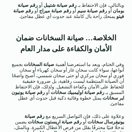
وبالتالي، فإن الاحتفاظ بـ
رقم صيانة شتيبل
أو
رقم صيانة
بومان
أو
رقم صيانة سيم
أو
رقم صيانة ميراج
أو
رقم صيانة
فيتو
يمنحك راحة بال كاملة عند حدوث أي عطل مفاجئ.
الخلاصة… صيانة السخانات ضمان
الأمان والكفاءة على مدار العام
وفي الختام، وبعد ما استعرضنا أهمية
صيانة السخانات
بجميع
أنواعها، سواء كانت سخان غاز أو سخان كهرباء أو سخان
فوري أو سخان مركزي أو حتى سخان شمسي، أصبح واضحًا
أن الصيانة المنتظمة ليست رفاهية، بل ضرورة حقيقية
للحفاظ على الأمان وكفاءة التشغيل. ولذلك، فإن الاحتفاظ
المسبق بـ
رقم صيانة اوليمبيك سخانات
أو
رقم صيانة يونيون
اير سخانات
يمثل خطوة وقائية ذكية قبل حدوث أي عطل
مفاجئ.
وعلاوة على ذلك، فإن التواصل السريع مع
رقم صيانة
يونيفرسال سخانات
أو
رقم صيانة اريستون سخانات
يضمن
تدخلًا فنيًا محترفًا يقلل من فرص الأعطال الكبيرة. وبالمثل،