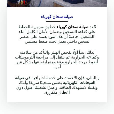
صيانة سخان كهرباء
تُتُعد
صيانة سخان كهرباء
خطوة ضرورية للحفاظ
على كفاءة التسخين وضمان الأمان الكامل أثناء
التشغيل، خاصةً أن هذا النوع يعتمد على عنصر
تسخين داخلي يعمل تحت ضغط مستمر.
لذلك، نبدأ أولًا بفحص الهيتر والتأكد من سلامته
وكفاءته الحرارية، ثم ننتقل إلى مراجعة الثرموستات
لضبط درجة الحرارة بدقة ومنع ارتفاعها بشكل غير
آمن.
وبالتالي، فإن الاعتماد على خدمة احترافية في
صيانة
السخانات الكهربائية
يضمن تسخينًا سريعًا وآمنًا،
وتقليلًا لاستهلاك الطاقة، وعمرًا تشغيليًا أطول دون
أعطال متكررة.