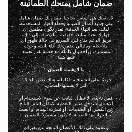
ضمان شامل يمنحك الطمأنينة
لأن ثقتك هي أساس نجاحنا، بنقدم لك ضمان شامل
على جميع أعمال الصيانة وقطع الغيار المستخدمة.
لذلك، بعد انتهاء الخدمة، تقدر تكون مطمئن إن
جهازك تحت متابعة حقيقية. وبالإضافة إلى ذلك،
فريق الدعم متاح للرد السريع في حالة ظهور أي
ملاحظة. وبالتالي نضمن لك أداء ثابت، وجودة
مستمرة، وراحة بال كاملة مع خدمة تقدر تعتمد
عليها بثقة.
ما لا يشمله الضمان
حرصًا على الشفافية الكاملة، هناك بعض الحالات
التي لا يشملها الضمان.
فمن ناحية، الأعطال الناتجة عن سوء الاستخدام أو
الإهمال لا تدخل ضمن التغطية. كما أن التلف الناتج
عن الكسر، أو الصدمات، أو تسرب المياه، أو العبث
بالجهاز بعد الصيانة، لا يكون مشمولًا بالضمان.
وعلاوة على ذلك، الأعطال الناتجة عن تغيرات