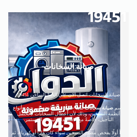
صيانة السخانات
صيانة السخانات اتصل الان علي الخط الساخن 19451
قسم
صيانة سخانات
لدينا حلولًا متكاملة تغطي جميع أنواع
أنظمة التسخين، وذلك لأن أعطال السخانات لا تحتمل
التأجيل، خاصةً مع الاستخدام اليومي المستمر.
نبدأ أولًا بفحص مصدر التسخين سواء كان غازًا أو كهرباء، ثم