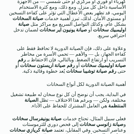
كهرباء أو فوري أو مركزي أو حتى شمسي — من الأجهزة
الأساسية داخل كل منزل. ومع ذلك، ومع كثرة الاستخدام
اليومي، قد تظهر بعض الأعطال التي تؤثر على كفاءة التسخين
أو مستوى الأمان. لذلك، تبرز أهمية خدمات
صيانة السخانات
بشكل عام، وكذلك التواصل السريع مع مراكز مثل
صيانة
اوليمبيك سخانات
أو
صيانة يونيون اير سخانات
لضمان تدخل
احترافي سريع.
وعلاوة على ذلك، فإن الصيانة الدورية لا تحافظ فقط على
كفاءة الجهاز، بل — والأهم — تحمي الأسرة من مخاطر
التسريب أو ارتفاع الضغط. وبالتالي، فإن الاحتفاظ بـ
رقم
صيانة اوليمبيك سخانات
أو
رقم صيانة اريستون سخانات
أو
حتى
رقم صيانة توشيبا سخانات
يُعد خطوة وقائية ذكية.
أهمية الصيانة الدورية لكل أنواع السخانات
في البداية، يجب أن نوضح أن كل نوع سخان له طبيعة تشغيل
مختلفة، ولكن — وبرغم هذا الاختلاف — تظل
الصيانة
المنتظمة
هي العامل المشترك للحفاظ على الأداء.
فعلى سبيل المثال، تحتاج خدمات
صيانة يونيفرسال سخانات
و
صيانة زانوسي سخانات
إلى فحص دوري للثرموستات
وعناصر التسخين. وفي المقابل، تعتمد
صيانة كريازي سخانات