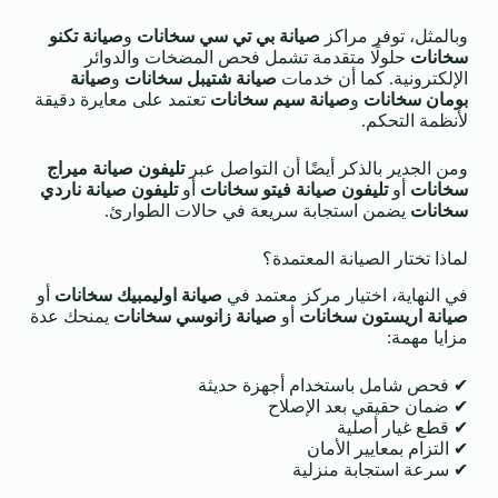
وبالمثل، توفر مراكز
صيانة بي تي سي سخانات
و
صيانة تكنو
سخانات
حلولًا متقدمة تشمل فحص المضخات والدوائر
الإلكترونية. كما أن خدمات
صيانة شتيبل سخانات
و
صيانة
بومان سخانات
و
صيانة سيم سخانات
تعتمد على معايرة دقيقة
لأنظمة التحكم.
ومن الجدير بالذكر أيضًا أن التواصل عبر
تليفون صيانة ميراج
سخانات
أو
تليفون صيانة فيتو سخانات
أو
تليفون صيانة ناردي
سخانات
يضمن استجابة سريعة في حالات الطوارئ.
لماذا تختار الصيانة المعتمدة؟
في النهاية، اختيار مركز معتمد في
صيانة اوليمبيك سخانات
أو
صيانة اريستون سخانات
أو
صيانة زانوسي سخانات
يمنحك عدة
مزايا مهمة:
✔ فحص شامل باستخدام أجهزة حديثة
✔ ضمان حقيقي بعد الإصلاح
✔ قطع غيار أصلية
✔ التزام بمعايير الأمان
✔ سرعة استجابة منزلية