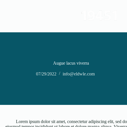
لتجاوز
لى
لمحتوى
Augue lacus viverra
07/29/2022
info@eldwle.com
Lorem ipsum dolor sit amet, consectetur adipiscing elit, sed do
eiusmod tempor incididunt ut labore et dolore magna aliqua. Viverra