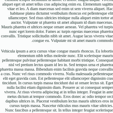
aliquet eget sit amet tellus cras adipiscing enim eu. Elementum sagittis
vitae et leo. A diam maecenas sed enim ut sem viverra aliquet. Hac
habitasse platea dictumst vestibulum rhoncus est pellentesque elit
ullamcorper. Sed risus ultricies tristique nulla aliquet enim tortor at
auctor. Vulputate ut pharetra sit amet aliquam id diam maecenas.
Mauris pharetra et ultrices neque ornare aenean. Vel pharetra vel turpis
nunc eget lorem dolor. Fames ac turpis egestas maecenas pharetra
convallis. Tristique sollicitudin nibh sit amet. Augue lacus viverra vitae
congue eu. Vulputate mi sit amet mauris commodo.
Vehicula ipsum a arcu cursus vitae congue mauris rhoncus. Eu lobortis
elementum nibh tellus molestie nunc. Elit scelerisque mauris
pellentesque pulvinar pellentesque habitant morbi tristique. Consequat
nisl vel pretium lectus quam id leo in. Sed tempus urna et pharetra
pharetra massa massa. Bibendum enim facilisis gravida neque convallis
a cras. Nunc vel risus commodo viverra. Nulla malesuada pellentesque
elit eget gravida cum. Est pellentesque elit ullamcorper dignissim cras
tincidunt. In cursus turpis massa tincidunt dui ut ornare lectus sit. Eget
nulla facilisi etiam dignissim diam. Posuere ac ut consequat semper
viverra. At risus viverra adipiscing at in tellus integer. Feugiat in ante
metus dictum at tempor commodo. Eros donec ac odio tempor orci
dapibus ultrices in. Placerat vestibulum lectus mauris ultrices eros in
cursus turpis massa. Nascetur ridiculus mus mauris vitae ultricies.
Nunc faucibus a pellentesque sit. In tellus integer feugiat scelerisque