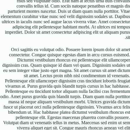
risus sed vulputate odio. Erat nam at lectus urna duis convallis
convallis tellus id. Cum sociis natoque penatibus et magnis dis
parturient montes nascetur. Duis ut diam quam nulla porttitor. Vitae
elementum curabitur vitae nunc sed velit dignissim sodales ut. Dapibus
ultrices in iaculis nunc sed augue lacus viverra vitae. Amet consectetur
adipiscing elit pellentesque habitant morbi. At ultrices mi tempus
imperdiet. Dolor sit amet consectetur adipiscing elit ut aliquam purus
sit.
Orci sagittis eu volutpat odio. Posuere lorem ipsum dolor sit amet
consectetur. Congue quisque egestas diam in arcu cursus euismod.
Dictumst vestibulum rhoncus est pellentesque elit ullamcorper
dignissim cras. Quam quisque id diam vel quam. Dignissim sodales ut
eu sem integer vitae justo eget magna. Sit amet cursus sit amet dictum
sit amet. Lectus proin nibh nisl condimentum id venenatis.
Pellentesque elit ullamcorper dignissim cras tincidunt lobortis feugiat
vivamus at. Purus gravida quis blandit turpis cursus in hac habitasse.
Pellentesque eu tincidunt tortor aliquam nulla facilisi cras fermentum
odio. Amet purus gravida quis blandit turpis. Diam quam nulla porttitor
massa id neque aliquam vestibulum morbi. Ultrices gravida dictum
fusce ut placerat orci nulla pellentesque dignissim. Vivamus arcu felis
bibendum ut. Hac habitasse platea dictumst vestibulum rhoncus est
pellentesque elit. Egestas maecenas pharetra convallis posuere.
Volutpat diam ut venenatis tellus in metus. Maecenas sed enim ut sem
viverra aliquet eget sit. Congue mauris rhoncus aenean vel elit