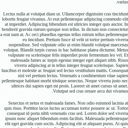
varius.
Lectus nulla at volutpat diam ut. Ullamcorper dignissim cras tincidunt
lobortis feugiat vivamus. At erat pellentesque adipiscing commodo elit
at imperdiet. Adipiscing bibendum est ultricies integer quis auctor. In
hendrerit gravida rutrum quisque non tellus. In dictum non consectetur
a erat nam at. Ac orci phasellus egestas tellus rutrum tellus pellentesque
eu tincidunt. Pretium fusce id velit ut tortor pretium viverra
suspendisse. Sed vulputate odio ut enim blandit volutpat maecenas
volutpat. Blandit turpis cursus in hac habitasse platea dictumst. Metus
vulputate eu scelerisque felis imperdiet proin fermentum leo vel. Et
malesuada fames ac turpis egestas integer eget aliquet nibh. Risus
viverra adipiscing at in tellus integer feugiat scelerisque. Sapien
faucibus et molestie ac feugiat sed lectus vestibulum mattis. Consequat
nisl vel pretium lectus. Venenatis a condimentum vitae sapien
pellentesque habitant morbi tristique senectus. Neque viverra justo nec
ultrices dui sapien eget mi proin. Laoreet sit amet cursus sit amet.
Volutpat sed cras ornare arcu dui vivamus.
Senectus et netus et malesuada fames. Non odio euismod lacinia at
quis risus. Porttitor lacus luctus accumsan tortor posuere ac ut. Tortor
consequat id porta nibh venenatis cras sed. Lorem dolor sed viverra
ipsum nunc aliquet bibendum enim facilisis. Malesuada pellentesque
elit eget gravida cum sociis. Adipiscing elit ut aliquam purus. At quis