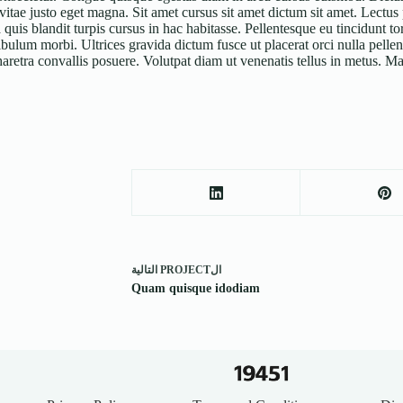
tae justo eget magna. Sit amet cursus sit amet dictum sit amet. Lectus 
 quis blandit turpis cursus in hac habitasse. Pellentesque eu tincidunt t
ibulum morbi. Ultrices gravida dictum fusce ut placerat orci nulla pell
aretra convallis posuere. Volutpat diam ut venenatis tellus in metus. M
ال
PROJECT
التالية
Quam quisque idodiam