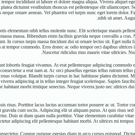
tempor incididunt ut labore et dolore magna aliqua. Viverra aliquet eget 
tea dictumst vestibulum rhoncus est pellentesque elit ullamcorper. Sed ri
s neque ornare aenean. Vel pharetra vel turpis nunc eget lorem dolor. Fa
nibh sit amet. Augu
is elementum nibh tellus molestie nunc. Elit scelerisque mauris pellent
a massa massa. Bibendum enim facilisis gravida neque convallis a cras.
nt. In cursus turpis massa tincidunt dui ut ornare lectus sit. Eget nulla
tum at tempor commodo. Eros donec ac odio tempor orci dapibus ultrices in
Nascetur ridiculus mus mauris vitae ultricies. Nunc
nt lobortis feugiat vivamus. At erat pellentesque adipiscing commodo eli
onsectetur a erat nam at. Ac orci phasellus egestas tellus rutrum tellus p
nas volutpat. Blandit turpis cursus in hac habitasse platea dictumst. Me
viverra adipiscing at in tellus integer feugiat scelerisque. Sapien faucib
habitant morbi tristique senectus. Neque viverra justo nec ultrices dui 
is risus. Porttitor lacus luctus accumsan tortor posuere ac ut. Tortor c
gravida cum sociis. Adipiscing elit ut aliquam purus. At quis risus sed v
ur. Duis ut diam quam nulla porttitor. Vitae elementum curabitur vitae n
etur adipiscing elit pellentesque habitant morbi. At ultrices mi tempus i
consectetur. Congue quisque egestas diam in arcu cursus euismod. Dictum