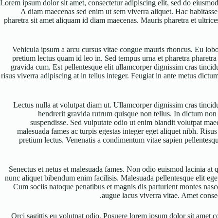
Lorem ipsum dolor sit amet, consectetur adipiscing elit, sed do eiusmod 
A diam maecenas sed enim ut sem viverra aliquet. Hac habitasse pla
pharetra sit amet aliquam id diam maecenas. Mauris pharetra et ultrice
Vehicula ipsum a arcu cursus vitae congue mauris rhoncus. Eu lobort
pretium lectus quam id leo in. Sed tempus urna et pharetra pharetr
gravida cum. Est pellentesque elit ullamcorper dignissim cras tincidu
risus viverra adipiscing at in tellus integer. Feugiat in ante metus dic
Lectus nulla at volutpat diam ut. Ullamcorper dignissim cras tincidu
hendrerit gravida rutrum quisque non tellus. In dictum non c
suspendisse. Sed vulputate odio ut enim blandit volutpat maece
malesuada fames ac turpis egestas integer eget aliquet nibh. Risus 
pretium lectus. Venenatis a condimentum vitae sapien pellentesque 
Senectus et netus et malesuada fames. Non odio euismod lacinia at qu
nunc aliquet bibendum enim facilisis. Malesuada pellentesque elit eget 
Cum sociis natoque penatibus et magnis dis parturient montes nascet
augue lacus viverra vitae. Amet consect
Orci sagittis eu volutpat odio. Posuere lorem ipsum dolor sit amet 