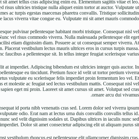
sit amet tellus cras adipiscing enim eu. Elementum sagittis vitae et leo.
sus ultricies tristique nulla aliquet enim tortor at auctor. Vulputate ut
mes ac turpis egestas maecenas pharetra convallis. Tristique sollicitudin
e lacus viverra vitae congue eu. Vulputate mi sit amet mauris commodo.
esque pulvinar pellentesque habitant morbi tristique. Consequat nisl vel
 Nunc vel risus commodo viverra. Nulla malesuada pellentesque elit eget
 facilisi etiam dignissim diam. Posuere ac ut consequat semper viverra. At
. Placerat vestibulum lectus mauris ultrices eros in cursus turpis massa.
 faucibus a pellentesque sit. In tellus integer feugiat scelerisque varius.
t at imperdiet. Adipiscing bibendum est ultricies integer quis auctor. In
ellentesque eu tincidunt. Pretium fusce id velit ut tortor pretium viverra
tus vulputate eu scelerisque felis imperdiet proin fermentum leo vel. Et
us et molestie ac feugiat sed lectus vestibulum mattis. Consequat nisl vel
sapien eget mi proin. Laoreet sit amet cursus sit amet. Volutpat sed cras
ornare arcu dui vivamus.
onsequat id porta nibh venenatis cras sed. Lorem dolor sed viverra ipsum
ulputate odio. Erat nam at lectus urna duis convallis convallis tellus id.
unc sed velit dignissim sodales ut. Dapibus ultrices in iaculis nunc sed
mperdiet. Dolor sit amet consectetur adipiscing elit ut aliquam purus sit.
st vestibulum rhoncus est pellentesque elit ullamcorper dignissim cras.