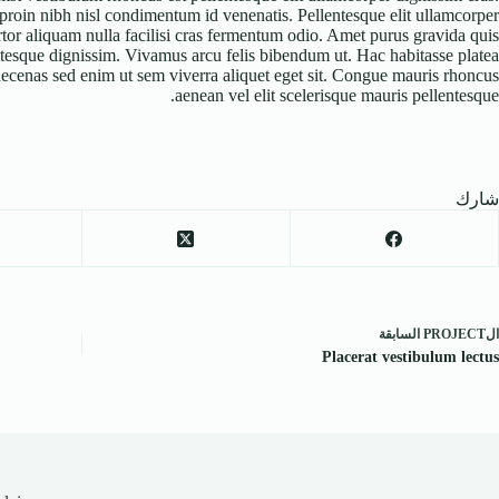
proin nibh nisl condimentum id venenatis. Pellentesque elit ullamcorper
ortor aliquam nulla facilisi cras fermentum odio. Amet purus gravida quis
entesque dignissim. Vivamus arcu felis bibendum ut. Hac habitasse platea
aecenas sed enim ut sem viverra aliquet eget sit. Congue mauris rhoncus
aenean vel elit scelerisque mauris pellentesque.
شارك
ال
PROJECT
السابقة
Placerat vestibulum lectus